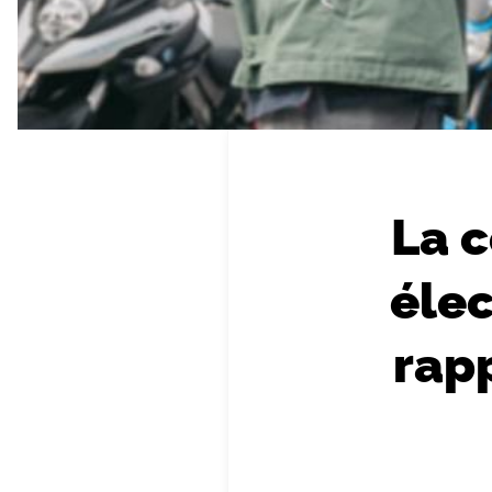
La 
élec
rapp