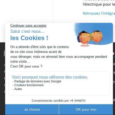
l’électrique pour l
Retrouvez l'intégral
Moto-école
Philippe Monne
Conditions générales de vente
Mentions légales
Nos agences / N
Foire Aux Questions
Nos partenaire
Infos Easy Monneret
Nos Tarifs
Formation par région
L'équipe Easy
Actualités