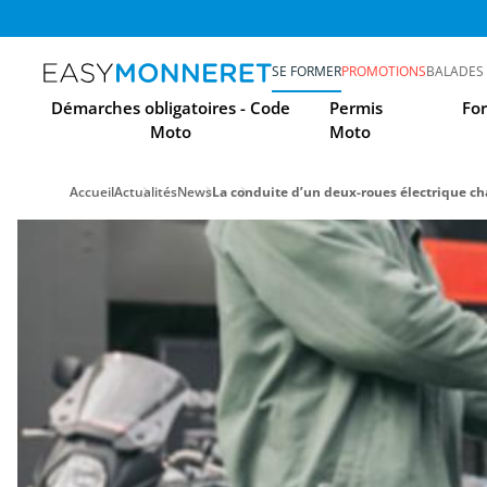
SE FORMER
PROMOTIONS
BALADES
Démarches obligatoires - Code
Permis
Fo
Moto
Moto
Accueil
Actualités
News
La conduite d’un deux-roues électrique ch