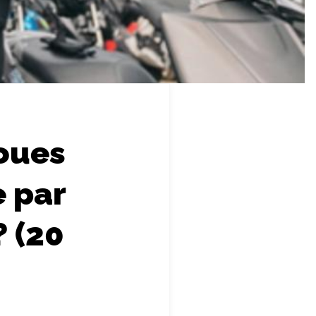
oues
e par
? (20