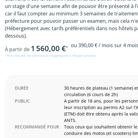
un stage d'une semaine afin de pouvoir être présenté à 
car il faut compter au minimum 3 semaines de traitemen
préfecture pour pouvoir passer un examen, mais cela n'es
(Hébergement avec tarifs préférentiels dans nos hôtels par
dessous).
ou
390,00 €
/ mois sur 4 moi
1 560,00 €
*
À partir de
*Prix indicatif, les promotions s'appliquent à l'étape suivante
DURÉE
30 heures de plateau (1 semaine) e
circulation (6 cours de 2h)
PUBLIC
A partir de 18 ans, pour les person
leur inscription au permis A2 sur l
(ETM) doit être obtenu après la va
ANTS.
RECOMMANDÉ POUR
Tous ceux qui souhaitent obtenir l
conduire des motos (et scooters) li