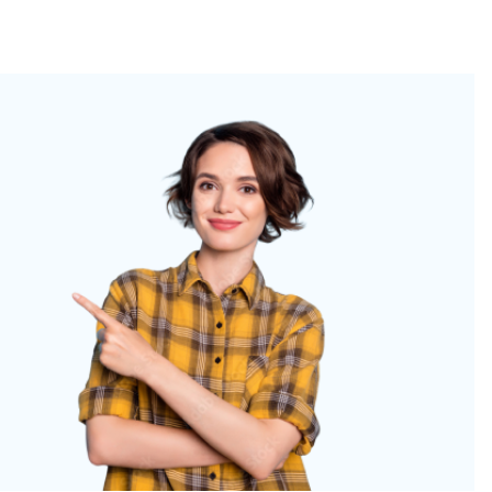
itué au Castellet, à 2 minutes du mythique Circuit du Paul 
és
nneret pour toute demande d'hébergement)