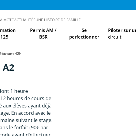
 À MOTO
ACTUALITÉS
UNE HISTOIRE DE FAMILLE
rmation
Permis AM /
Se
Piloter sur u
125
BSR
perfectionner
circuit
ébutant 42h
 A2
 dont 1 heure
t 12 heures de cours de
é aux élèves ayant déjà
tage. En accord avec le
maine suivant le stage.
s le forfait (90€ par
code avant d’effectuer