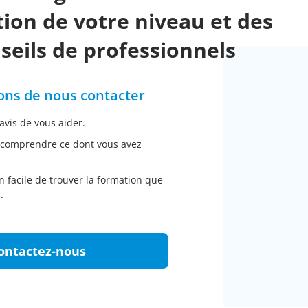
38
E-mail réception
:
kyriad.montlhery@shfrance.com
ion de votre niveau et des
ERET.
seils de professionnels
ix Hôtel au Castellet
 & Restaurant affiche une allure moderne et contemporaine. S
ons de nous contacter
rs évènements spéciaux)
avis de vous aider.
 comprendre ce dont vous avez
le au design contemporain
 facile de trouver la formation que
(3 plats, hors boissons)
.
e soft uniquement)
ontactez-nous
re de personne
: 1 à 2
Date de validité
: selon disponibilit
dprixhotel.fr
(Joindre votre numéro de commande Easymo