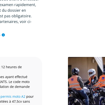
l’examen rapidement,
t du dossier en
t pas obligatoire.
tenaires, voir ci-
s
t 12 heures de
nes ayant effectué
'ANTS. Le code moto
lidation de demande
e
permis moto A2
pour
mitées à 47,5cv sans