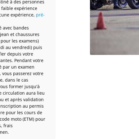
estiné à des personnes
faible expérience
ucune expérience,
pré-
é avec bandes
 jean et chaussures
 pour les examens)
di au vendredi) puis
fier depuis votre
antes. Pendant votre
ué par un examen
, vous passerez votre
, dans le cas
vous former jusqu'à
 circulation aura lieu
au et après validation
inscription au permis
ire pour les cours de
e code moto (ETM) pour
 frais
men.