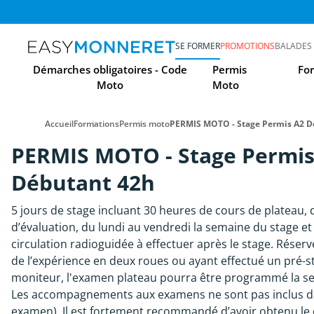
SE FORMER
PROMOTIONS
BALADES
Démarches obligatoires - Code
Permis
Fo
Moto
Moto
Accueil
Formations
Permis moto
PERMIS MOTO - Stage Permis A2 D
PERMIS MOTO - Stage Permis
Débutant 42h
5 jours de stage incluant 30 heures de cours de plateau,
d’évaluation, du lundi au vendredi la semaine du stage e
circulation radioguidée à effectuer après le stage. Réserv
de l’expérience en deux roues ou ayant effectué un pré-s
moniteur, l'examen plateau pourra être programmé la se
Les accompagnements aux examens ne sont pas inclus dan
examen). Il est fortement recommandé d’avoir obtenu le 