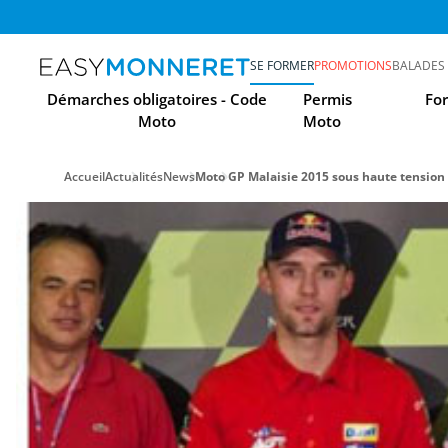
SE FORMER
PROMOTIONS
BALADES
Démarches obligatoires - Code
Permis
Fo
Moto
Moto
Accueil
Actualités
News
Moto GP Malaisie 2015 sous haute tension