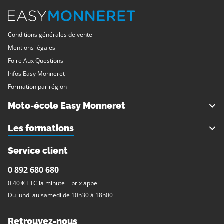
Conditions générales de vente
Mentions légales
Foire Aux Questions
Infos Easy Monneret
Formation par région
Moto-école Easy Monneret
Philippe Monneret
Les formations
Nos agences / Nos circuits
Permis Moto
Service client
Nos partenaires
Formation 125 cc
0 892 680 680
Nos Tarifs
Formation 3 roues
0.40 € TTC la minute + prix appel
Du lundi au samedi de 10h30 à 18h00
L'équipe EasyMonneret
Permis AM (BSR) dès 14 ans
Actualités
Stage Moto Enfants
Retrouvez-nous