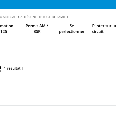
 À MOTO
ACTUALITÉS
UNE HISTOIRE DE FAMILLE
rmation
Permis AM /
Se
Piloter sur u
125
BSR
perfectionner
circuit
e
1 résultat