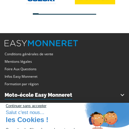
Conditions générales de vente
Mentions légales
Foire Aux Questions
Infos Easy Monneret
Formation par région
Moto-école Easy Monneret
Philippe Monneret
Les formations
Nos agences / Nos circuits
Permis Moto
Service client
Nos partenaires