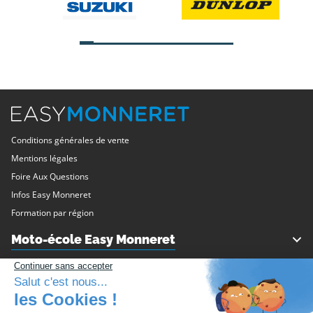
Conditions générales de vente
Mentions légales
Foire Aux Questions
Infos Easy Monneret
Formation par région
Moto-école Easy Monneret
Philippe Monneret
Les formations
Nos agences / Nos circuits
Permis Moto
Service client